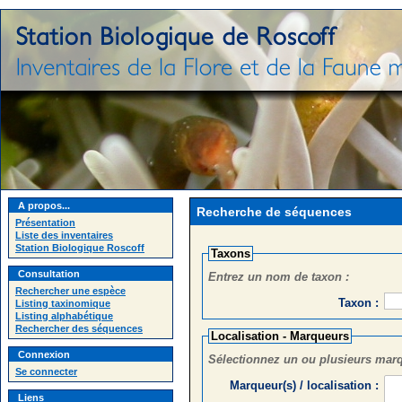
A propos...
Recherche de séquences
Présentation
Liste des inventaires
Station Biologique Roscoff
Taxons
Consultation
Entrez un nom de taxon :
Rechercher une espèce
Taxon :
Listing taxinomique
Listing alphabétique
Rechercher des séquences
Localisation - Marqueurs
Connexion
Sélectionnez un ou plusieurs marq
Se connecter
Marqueur(s) / localisation :
Liens